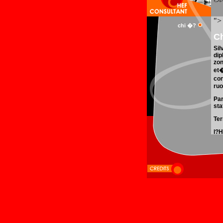
chi �?