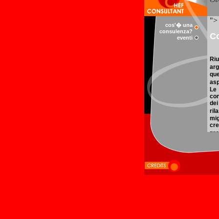
cos'� una
consulenza?
eventi