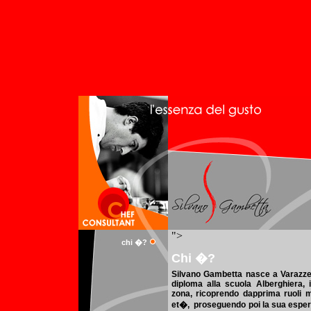
chi �?